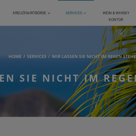
KREUZFAHRTBÖRSE
SERVICES
WEIN & WHISKY
KONTOR
HOME
SERVICES
WIR LASSEN SIE NICHT IM REGEN STEH
EN SIE NICHT IM REG