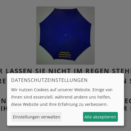
R LASSEN SIE NICHT IM REGEN STEH
REND EINER BERATUNG ANFANGEN 
DATENSCHUTZEINSTELLUNGEN
KEIN PROBLEM.
Wir nutzen Cookies auf unserer Website. Einige von
ihnen sind essenziell, während andere uns helfen,
EN REGENSCHIRM FÜR DEN HEIMWE
diese Website und Ihre Erfahrung zu verbessern.
I IHREM NÄCHSTEN BESUCH WIEDER 
Einstellungen verwalten
Alle akzeptieren