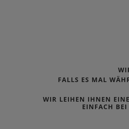
WI
FALLS ES MAL WÄH
WIR LEIHEN IHNEN EIN
EINFACH BE